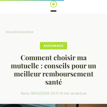
Accueil
›
Assurance
ASSURANCE
Comment choisir ma
mutuelle : conseils pour un
meilleur remboursement
santé
Nora
•
18/03/2026 20:11
•
9 min de lecture